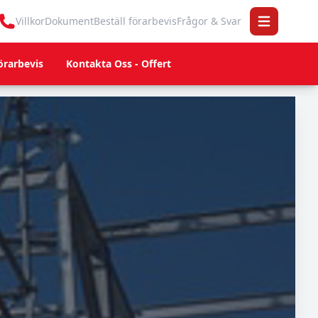
Villkor
Dokument
Beställ förarbevis
Frågor & Svar
Open main 
örarbevis
Kontakta Oss - Offert