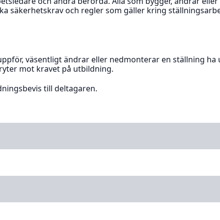
betsledare och andra berörda. Alla som bygger, ändrar eller 
ka säkerhetskrav och regler som gäller kring ställningsarbe
ppför, väsentligt ändrar eller nedmonterar en ställning ha u
bryter mot kravet på utbildning.
ningsbevis till deltagaren.