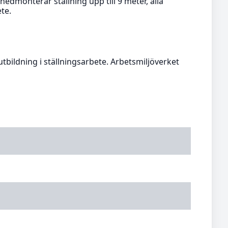
nedmonterar ställning upp till 9 meter, alla
te.
tbildning i ställningsarbete. Arbetsmiljöverket