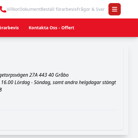
Villkor
Dokument
Beställ förarbevis
Frågor & Svar
Open main 
örarbevis
Kontakta Oss - Offert
ggetorpsvägen 27A 443 40 Gråbo
 16.00
Lördag - Söndag, samt andra helgdagar stängt
8