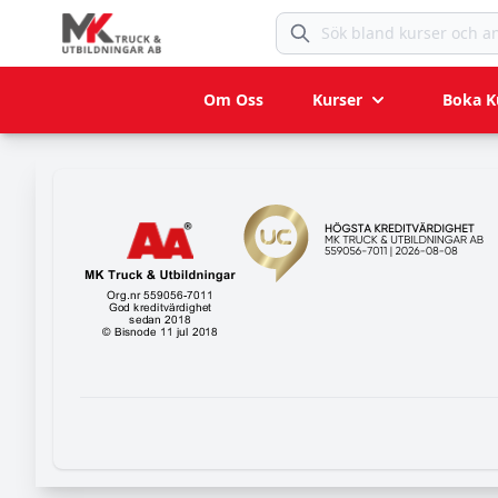
Sök bland kurser och anlägg
Om Oss
Kurser
Boka K