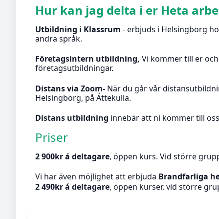
Hur kan jag delta i er Heta arb
Utbildning i Klassrum
- erbjuds i Helsingborg ho
andra språk.
Företagsintern utbildning,
Vi kommer till er oc
företagsutbildningar.
Distans via Zoom-
När du går vår distansutbildni
Helsingborg, på Ättekulla.
Distans utbildning
innebär att ni kommer till os
Priser
2 900kr á deltagare
, öppen kurs. Vid större grupp
Vi har även möjlighet att erbjuda
Brandfarliga h
2 490kr á deltagare
, öppen kurser. vid större gru