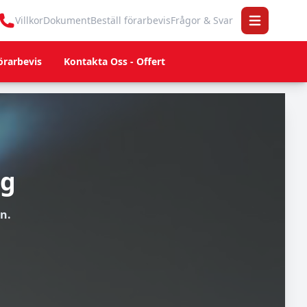
Villkor
Dokument
Beställ förarbevis
Frågor & Svar
Open main 
örarbevis
Kontakta Oss - Offert
rg
n.