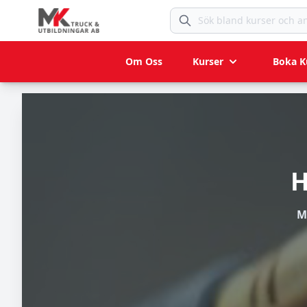
Sök bland kurser och anlägg
Om Oss
Kurser
Boka K
H
M