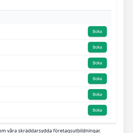
Boka
Boka
Boka
Boka
Boka
Boka
r om våra skräddarsydda företagsutbildningar.